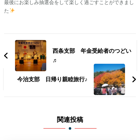
最後にお楽しみ抽選会をして楽しく過ごすことができまし
た
投
稿
西条支部 年金受給者のつどい
ナ
♬
ビ
今治支部 日帰り親睦旅行♪
ゲ
ー
シ
関連投稿
ョ
ン