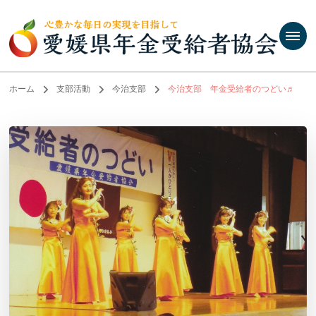
ホーム
支部活動
今治支部
今治支部 年金受給者のつどい♬