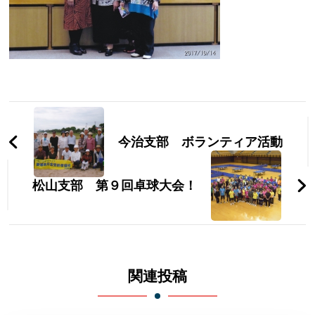
投
稿
今治支部 ボランティア活動
ナ
松山支部 第９回卓球大会！
ビ
ゲ
ー
シ
関連投稿
ョ