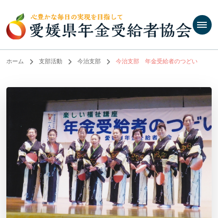
ホーム
支部活動
今治支部
今治支部 年金受給者のつどい