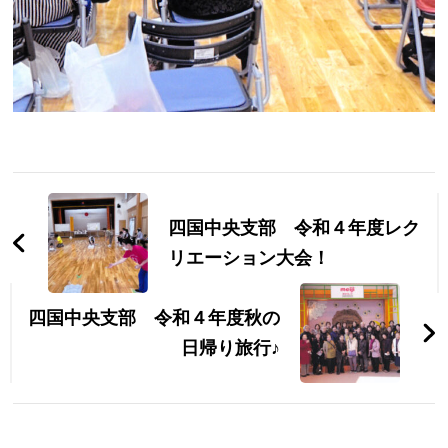
投
稿
四国中央支部 令和４年度レク
ナ
リエーション大会！
ビ
四国中央支部 令和４年度秋の
ゲ
日帰り旅行♪
ー
シ