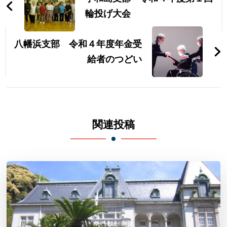
ナ
輪投げ大会
ビ
八幡浜支部 令和４年度年金受
ゲ
給者のつどい
ー
シ
ョ
関連投稿
ン