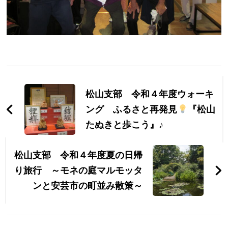
投
稿
松山支部 令和４年度ウォーキ
ナ
ング ふるさと再発見
『松山
たぬきと歩こう』♪
ビ
ゲ
松山支部 令和４年度夏の日帰
ー
り旅行 ～モネの庭マルモッタ
ンと安芸市の町並み散策～
シ
ョ